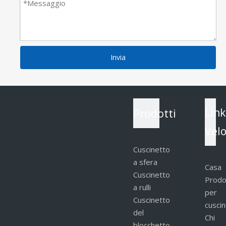
Invia
Prodotti
Link
Velo
Cuscinetto
a sfera
Casa
Cuscinetto
Prodo
a rulli
per
Cuscinetto
cuscin
del
Chi
blocchetto