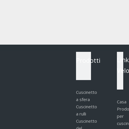
Prodotti
Link
Velo
Cuscinetto
a sfera
Casa
Cuscinetto
Prodo
a rulli
per
Cuscinetto
cuscin
del