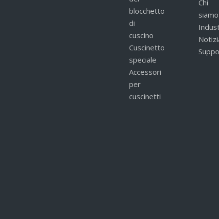
Chi
blocchetto
siamo
di
Indust
cuscino
Notizi
Cuscinetto
Suppo
speciale
Accessori
per
cuscinetti