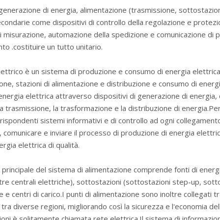
 generazione di energia, alimentazione (trasmissione, sottostazion
condarie come dispositivi di controllo della regolazione e protezio
 di misurazione, automazione della spedizione e comunicazione di 
o .costituire un tutto unitario.
lettrico è un sistema di produzione e consumo di energia elettrica
ne, stazioni di alimentazione e distribuzione e consumo di energia
 energia elettrica attraverso dispositivi di generazione di energia, 
a trasmissione, la trasformazione e la distribuzione di energia.Per
rispondenti sistemi informativi e di controllo ad ogni collegamento 
 comunicare e inviare il processo di produzione di energia elettri
rgia elettrica di qualità.
 principale del sistema di alimentazione comprende fonti di energia 
ltre centrali elettriche), sottostazioni (sottostazioni step-up, sott
e e centri di carico.I punti di alimentazione sono inoltre collegati t
tra diverse regioni, migliorando così la sicurezza e l'economia de
oni è solitamente chiamata rete elettrica.Il sistema di informazio