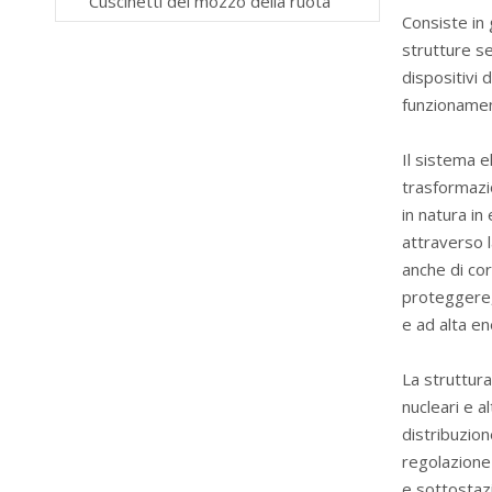
Cuscinetti del mozzo della ruota
Consiste in
strutture se
dispositivi
funzionament
Il sistema e
trasformazio
in natura in
attraverso l
anche di cor
proteggere,
e ad alta ene
La struttura
nucleari e a
distribuzion
regolazione 
e sottostazi