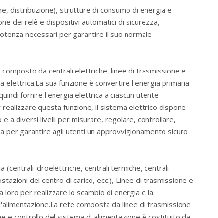
e, distribuzione), strutture di consumo di energia e
ne dei relè e dispositivi automatici di sicurezza,
potenza necessari per garantire il suo normale
 composto da centrali elettriche, linee di trasmissione e
 elettrica.La sua funzione è convertire l'energia primaria
quindi fornire l'energia elettrica a ciascun utente
 realizzare questa funzione, il sistema elettrico dispone
e a diversi livelli per misurare, regolare, controllare,
ca per garantire agli utenti un approvvigionamento sicuro
(centrali idroelettriche, centrali termiche, centrali
ostazioni del centro di carico, ecc.), Linee di trasmissione e
ra loro per realizzare lo scambio di energia e la
ll'alimentazione.La rete composta da linee di trasmissione
ne e controllo del sistema di alimentazione è costituito da