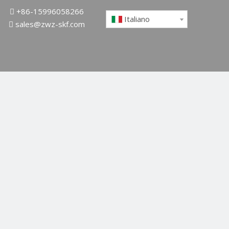
+86-15996058266

Italiano
sales@zwz-skf.com
