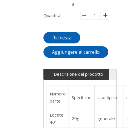
a
Quantità:
Richiesta
Aggiungere al carrello
Descrizione del prodotto
Numero
Specifiche
Uso tipico
parte
Loctite
20g
generale
401