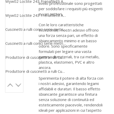
Wyw02 Loctite 243 Frenafiletti Adesivo anaerobico sigillante per alte temperature in metallo universale
livello professionale sono progettati
per soddisfare i requisiti più esigenti
in vari settori.
Wyw02 Loctite 243 Frenafiletti Adesivo anaerobico sigillante per alte temperature in metallo universale
Con le loro caratteristiche
Cuscinetti a rulli conici serie metrica
eccezionali, i nostri adesivi offrono
una forza senza pari, un effetto di
sbiancamento minimo e un basso
Cuscinetti a rulli conici serie metrica
odore. Sono specificamente
formulati per legare una vasta
gamma di materiali, tra cui metallo,
Produttore di cuscinetti a rulli Cuscinetto a rulli affusolato Jl69345e/10 Lm102949/10 Lm29748/10 Jlm104948/10 Lm501349/10 L521949/10
plastica, elastomeri, PVC e altro
ancora.
Produttore di cuscinetti a rulli Cuscinetto a rulli affusolato Jl69345e/10 Lm102949/10 Lm29748/10 Jlm104948/10 Lm501349/10 L521949/10
Sperimenta il potere di alta forza con
i nostri adesivi, garantendo legami
affidabili e duraturi. Il basso effetto
sbiancante garantisce una finitura
senza soluzione di continuità ed
esteticamente piacevole, rendendoli
ideali per applicazioni in cui l'aspetto